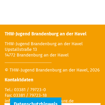
THW-Jugend Brandenburg an der Havel
THW-Jugend Brandenburg an der Havel
Upstallstraße 13
14772 Brandenburg an der Havel
© THW-Jugend Brandenburg an der Havel, 2026
Kontaktdaten
Tel.: 03381 / 79723-0
Fax: 03381 / 79723-18