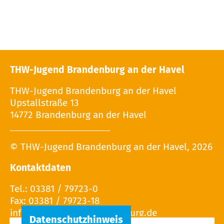
THW-Jugend Brandenburg an der Havel
THW-Jugend Brandenburg an der Havel
Upstallstraße 13
14772 Brandenburg an der Havel
© THW-Jugend Brandenburg an der Havel, 2026
Kontaktdaten
Tel.: 03381 / 79723-0
Fax: 03381 / 79723-18