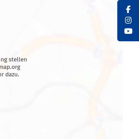
ung stellen
tmap.org
r dazu.