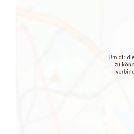
Um dir die
zu könn
verbin