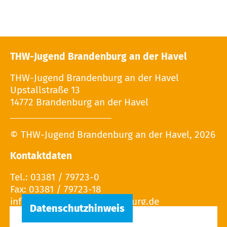
THW-Jugend Brandenburg an der Havel
THW-Jugend Brandenburg an der Havel
Upstallstraße 13
14772 Brandenburg an der Havel
© THW-Jugend Brandenburg an der Havel, 2026
Kontaktdaten
Tel.: 03381 / 79723-0
Fax: 03381 / 79723-18