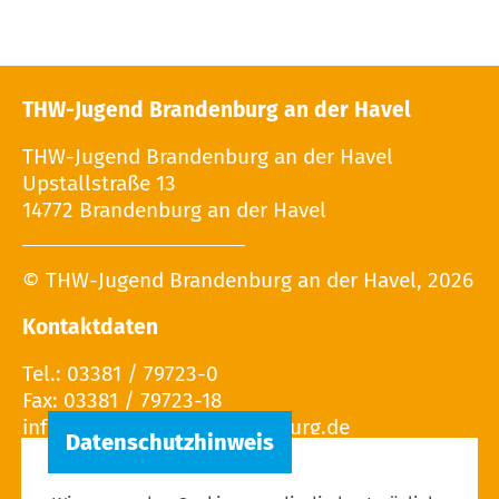
THW-Jugend Brandenburg an der Havel
THW-Jugend Brandenburg an der Havel
Upstallstraße 13
14772 Brandenburg an der Havel
© THW-Jugend Brandenburg an der Havel, 2026
Kontaktdaten
Tel.: 03381 / 79723-0
Fax: 03381 / 79723-18